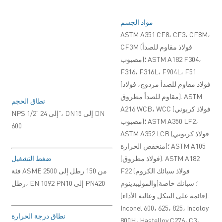
مواد الجسم
ASTM A351 CF8، CF3، CF8M،
CF3M (فولاذ مقاوم للصدأ
مصبوب)؛ ASTM A182 F304،
F316، F316L، F904L، F51
(فولاذ مقاوم للصدأ مزدوج، فولاذ
مقاوم للصدأ مطروق). ASTM
نطاق الحجم
A216 WCB، WCC (فولاذ كربوني
NPS 1/2" إلى 24"، DN15 إلى DN
مصبوب)؛ ASTM A350 LF2،
600
ASTM A352 LCB (فولاذ كربوني
منخفض الحرارة)؛ ASTM A105
(فولاذ مطروق). ASTM A182
ضغط التشغيل
F22 (فولاذ سبائك الكروم
فئة ASME من 150 رطل إلى 2500
والموليبدينوم)؛ سبائك خاصة
رطل، EN 1092 PN10 إلى PN420
(قائمة على النيكل وعالية الأداء):
Inconel 600، 625، 825، Incoloy
نطاق درجة الحرارة
800H، Hastelloy C276، C3،