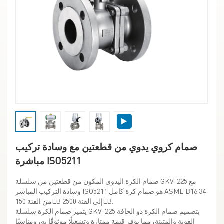
صمام كروي يدوي من قطعتين مع وسادة تركيب
مباشرة ISO5211
صمام الكرة اليدوي المكون من قطعتين من سلسلة GKV-225 مع
وسادة التركيب المباشر ISO5211 هو صمام كرة كامل ASME B16.34
من الفئة 150LB إلى الفئة 2500LB.
يتميز صمام الكرة سلسلة GKV-225 بتصميم صمام الكرة ذو الحافة
القوية والمتينة، مما يوفر قيمة ممتازة وتشغيلًا موثوقًا به، ومناسبًا