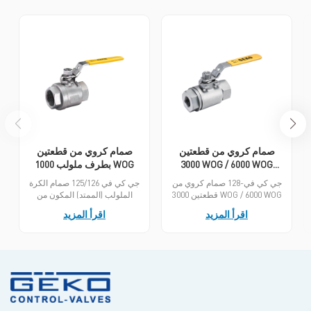
للجانبين.
صمام كروي من قطعتين
صمام كروي من قطعتين
3000 WOG / 6000 WOG
بطرف ملولب 1000 WOG
طرف الخيط
جي كي في-128 صمام كروي من
جي كي في 125/126 صمام الكرة
قطعتين 3000 WOG / 6000 WOG
الملولب (الممتد) المكون من
طرف الخيط توفر حلاً اقتصاديًا
قطعتين يوفر حلاً اقتصاديًا لضمان
اقرأ المزيد
اقرأ المزيد
لضمان إغلاق خالٍ من التسرب
إغلاق خالٍ من التسرب عند ضغط
عند ضغوط تصل إلى 3000 أو
1000 رطل/بوصة مربعة، مما
6000 رطل/بوصة مربعة، مما
يجعله خيارًا مثاليًا للعديد من
يجعلها خيارًا مثاليًا للعديد من
التطبيقات الصناعية. دقة تصنيع
التطبيقات الصناعية. تتميز بدقة
إغلاقه عالية جدًا، مما يضمن إغلاقًا
تصنيع عالية جدًا، مما يضمن إغلاقًا
محكمًا.
محكمًا. تم تصميم صمامات
سلسلة GKV-128 خصيصًا لصناعة