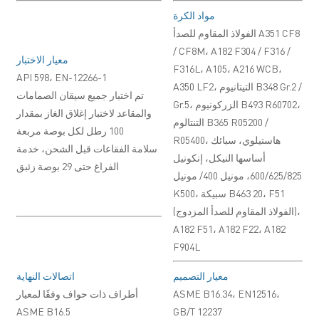
مواد الكرة
الفولاذ المقاوم للصدأ A351 CF8
/ CF8M، A182 F304 / F316 /
معيار الاختبار
F316L، A105، A216 WCB،
API 598، EN-12266-1
A350 LF2، التيتانيوم B348 Gr.2 /
تم اختبار جميع سيقان الصمامات
Gr.5، الزركونيوم B493 R60702،
والمقاعد لاختبار إغلاق الغاز بمقدار
التنتالوم B365 R05200 /
100 رطل لكل بوصة مربعة
R05400، هاستيلوي، سبائك
سلامة الفقاعات قبل الشحن، خدمة
أساسها النيكل، إنكونيل
الفراغ حتى 29 بوصة زئبق
600/625/825، مونيل 400/ مونيل
K500، سبيكة B463 20، F51
(الفولاذ المقاوم للصدأ المزدوج)،
A182 F51، A182 F22، A182
F904L
معيار التصميم
اتصالات النهاية
ASME B16.34، EN12516،
أطراف ذات حواف وفقًا لمعيار
ASME B16.5
GB/T 12237