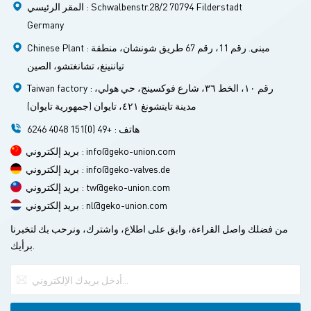
العمليات وتعمل بشكل جيد في
المقر الرئيسي : Schwalbenstr.28/2 70794 Filderstadt
التطبيقات ذات الضغط العالي.
Germany
Chinese Plant : مبنى. رقم 11، رقم 67 طريق شونشان، منطقة
تياننينغ، تشانغتشو، الصين
Taiwan factory : رقم ١٠، الخط ٣٦، شارع فوكسينج، حي هولي،
مدينة تايتشونغ ٤٢١، تايوان (جمهورية تايوان)
هاتف : +49 (0)151 4048 6246
بريد إلكتروني : info@geko-union.com
بريد إلكتروني : info@geko-valves.de
بريد إلكتروني : tw@geko-union.com
بريد إلكتروني : nl@geko-union.com
من فضلك واصل القراءة، وابق على اطلاع، واشترك، ونرحب بك لتخبرنا
برأيك.