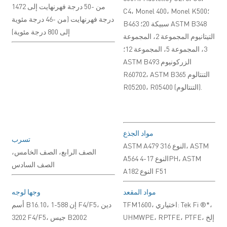
من -50 درجة فهرنهايت إلى 1472
C4، Monel 400، Monel K500؛
درجة فهرنهايت (من -46 درجة مئوية
B463 سبيكة 20؛ ASTM B348
إلى 800 درجة مئوية)
التيتانيوم المجموعة 2، المجموعة
3، المجموعة 5، المجموعة 12؛
ASTM B493 الزركونيوم
R60702، ASTM B365 التنتالوم
R05200، R05400 (التنتالوم).
مواد الجذع
تسرب
ASTM A479 النوع 316، ASTM
الصف الرابع، الصف الخامس،
A564 النوع 17-4PH، ASTM
الصف السادس
A182 النوع F51
مواد المقعد
وجها لوجه
TFM1600، اختياري: Tek Fi ®*،
أسم B16.10، إن 588-1 F4/F5، دين
UHMWPE، RPTFE، PTFE، إلخ
3202 F4/F5، جيس B2002