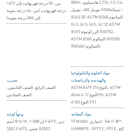
800H، هاستيلوي C276، C3، C4،
من -50 درجة فهرنهايت إلى 1472
مونيل 400، مونيل K500؛ سبيكة
درجة فهرنهايت (من -46 درجة مئوية
B463 20؛ ASTM B348 التيتانيوم
إلى 800 درجة مئوية)
Gr.2، Gr.3، Gr.5، Gr.12؛ ASTM
B493 الزركونيوم R60702،
ASTM B365 التنتالوم R05200،
R05400 (التنتالوم).
مواد العلوم والتكنولوجيا
والهندسة والرياضيات
تسرب
ASTM A479 النوع 316، ASTM
الصف الرابع، الصف الخامس،
A564 النوع 17-4PH، ASTM
الصف السادس
A182 النوع F51
مواد المقاعد
وجهاً لوجه
TFM1600، اختياري: Tek Fi ®*،
أسم B16.10، إن 588-1 F4/F5، دين
UHMWPE، RPTFE، PTFE، إلخ
3202 F4/F5، جيس B2002