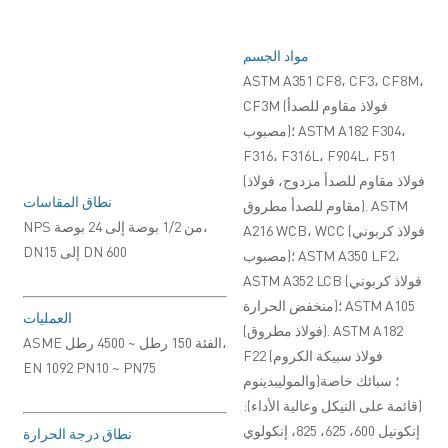
مواد الجسم
ASTM A351 CF8، CF3، CF8M،
CF3M (فولاذ مقاوم للصدأ
مصبوب)؛ ASTM A182 F304،
F316، F316L، F904L، F51
(فولاذ مقاوم للصدأ مزدوج، فولاذ
نطاق المقاسات
مقاوم للصدأ مطروق). ASTM
NPS من 1/2 بوصة إلى 24 بوصة،
A216 WCB، WCC (فولاذ كربوني
DN15 إلى DN 600
مصبوب)؛ ASTM A350 LF2،
ASTM A352 LCB (فولاذ كربوني
منخفض الحرارة)؛ ASTM A105
العمليات
(فولاذ مطروق). ASTM A182
ASME الفئة 150 رطل ~ 4500 رطل،
F22 (فولاذ سبيكة الكروم
EN 1092 PN10 ~ PN75
والموليبدينوم)؛ سبائك خاصة
(قائمة على النيكل وعالية الأداء):
إنكونيل 600، 625، 825، إنكولوي
نطاق درجة الحرارة