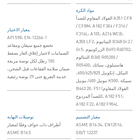
مواد الكرة
الفولاذ المقاوم للصدأ A351 CF8
/ CF8M، A182 F304 / F316 /
معيار الاختبار
F316L، A105، A216 WCB،
API 598، EN-12266-1
A350 LF2، التيتانيوم B348 Gr.2 /
تخضع جميع سيقان ومقاعد
Gr.5، الزركونيوم B493 R60702،
الصمامات لاختبار إغلاق الغاز بضغط
التنتالوم B365 R05200 /
100 رطل لكل بوصة مربعة.
R05400، هاستيلوي، سبائك
ضمان سلامة الفقاعات قبل الشحن،
النيكل، إنكونيل 600/625/825،
خدمة التفريغ حتى 29 بوصة زئبقية
مونيل 400/ مونيل K500، سبيكة
B463 20، F51 (الفولاذ المقاوم
للصدأ المزدوج)، A182 F51،
A182 F22، A182 F904L
معيار التصميم
توصيلات النهاية
ASME B16.34، EN12516،
أطراف ذات حواف وفقًا لمعيار
ASME B16.5
GB/T 12237