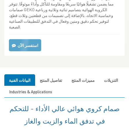
مما يضمن تشغيلًا هوائيًا سريعًا ومقاومة للتآكل وأداءً موثوقًا. تتوفر
صمامات GEKO الكروية الهوائية بتصاميم ثنائية وثلاثية ورباعية
وخماسية الاتجاه، بالإضافة إلى تصميمات من قطعتين وثلاث قطع،
لتوفير تحكم دقيق ومتين وفعال في التدفق للتطبيقات الصناعية
الصعبة.
استفسر الآن
التنزيلات
مميزات المنتج
تفاصيل المنتج
البيانات الفنية
Industries & Applications
صمام كروي هوائي عالي الأداء - للتحكم
في تدفق الماء والزيت والغاز