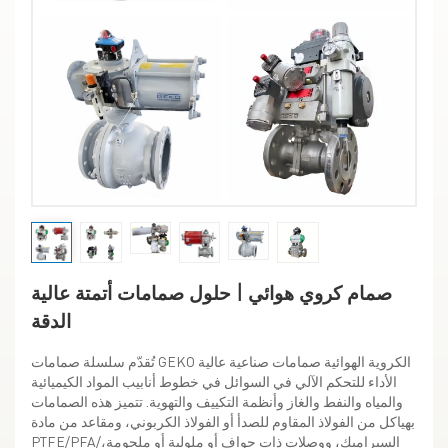
صمام كروي هوائي | حلول صمامات أتمتة عالية
الدقة
تُقدّم سلسلة صمامات GEKO الكروية الهوائية صمامات صناعية عالية
الأداء للتحكم الآلي في السوائل في خطوط أنابيب المواد الكيميائية
والمياه والنفط والغاز وأنظمة التكييف والتهوية. تتميز هذه الصمامات
بهياكل من الفولاذ المقاوم للصدأ أو الفولاذ الكربوني، ومقاعد من مادة
PTFE/PFA/السيراميك، ووصلات ذات حواف أو ملولبة أو ملحومة،