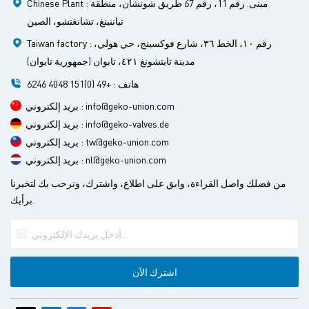
Chinese Plant : مبنى. رقم 11، رقم 67 طريق شونشان، منطقة
تياننينغ، تشانغتشو، الصين
Taiwan factory : رقم ١٠، الخط ٣٦، شارع فوكسينج، حي هولي،
مدينة تايتشونغ ٤٢١، تايوان (جمهورية تايوان)
هاتف : +49 (0)151 4048 6246
بريد إلكتروني : info@geko-union.com
بريد إلكتروني : info@geko-valves.de
بريد إلكتروني : tw@geko-union.com
بريد إلكتروني : nl@geko-union.com
من فضلك واصل القراءة، وابق على اطلاع، واشترك، ونرحب بك لتخبرنا
برأيك.