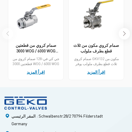
صمام كروي مكون من ثلاث
صمام كروي من قطعتين
قطع بطرف ملولب
3000 WOG / 6000 WOG
طرف الخيط
صمام كروي GKV132 مكون من
جي كي في-128 صمام كروي من
ثلاث قطع بطرف ملولب يوفر
قطعتين 3000 WOG / 6000 WOG
أقصى قدر من المرونة من خلال
طرف الخيط توفر حلاً اقتصاديًا
اقرأ المزيد
اقرأ المزيد
الخيوط، لحام المقبس، لحام
لضمان إغلاق خالٍ من التسرب
الأطراف، الشفة يسمح تصميم
عند ضغوط تصل إلى 3000 أو
جسم الصمام المكون من ثلاث
6000 رطل/بوصة مربعة، مما
قطع بإجراء صيانة بسيطة عبر
يجعلها خيارًا مثاليًا للعديد من
الإنترنت باستخدام مكونات قابلة
التطبيقات الصناعية. تتميز بدقة
للاستبدال، وبالتالي تقليل تكاليف
تصنيع عالية جدًا، مما يضمن إغلاقًا
الصيانة وخفض التكلفة الإجمالية
محكمًا. تم تصميم صمامات
للملكية طوال دورة حياة الصمام
سلسلة GKV-128 خصيصًا لصناعة
بالكامل.
العمليات وتعمل بشكل جيد في
المقر الرئيسي : Schwalbenstr.28/2 70794 Filderstadt
التطبيقات ذات الضغط العالي.
Germany