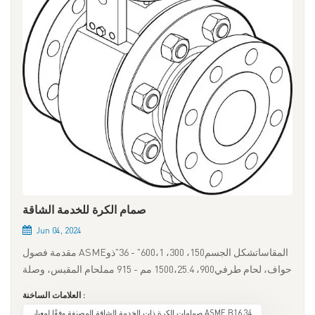
صمام الكرة للخدمة الشاقة
Jun 04, 2024
مقدمة فصول ASMEالمقاساتشكل الجسم150، 300، 600،1" - 36"ذو
حواف، لحام طرفي900، 1500،25.4 مم - 915 مملحام المقبس، وصلة
الحلقة،2500، 4500 جرايلوكصمام الكرة ذو القاعدة المعدنية عالي
العلامات الساخنة :
التحمل من سلسلة "سلسلة" مصمم وفقًا لمعايير ASME B16.34
صمامات الكرة ذات الخدمة الشاقة المصنفة وفقًا لمعيار ASME B16.34