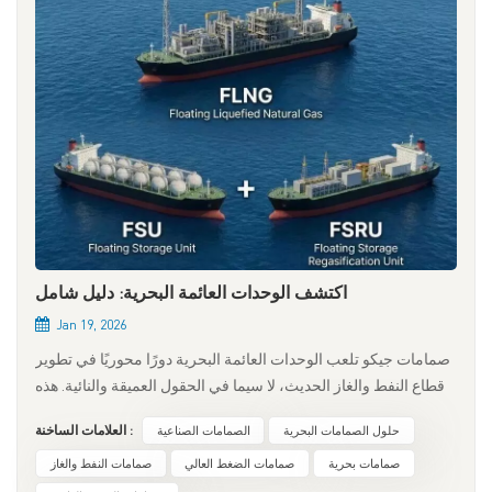
اكتشف الوحدات العائمة البحرية: دليل شامل
Jan 19, 2026
صمامات جيكو تلعب الوحدات العائمة البحرية دورًا محوريًا في تطوير
قطاع النفط والغاز الحديث، لا سيما في الحقول العميقة والنائية. هذه
الأنظمة ليست مجرد سفن، بل هي الركيزة الأساسية لإنتاج الطاقة
حلول الصمامات البحرية
الصمامات الصناعية
العلامات الساخنة :
البحرية بمرونة وأمان. فيما يلي، تُعرّفكم شركة GEKO Valves بأهم
خمس منشآت عائمة بحرية ووظائفها. 1. وحدة الإنتاج والتخزين
صمامات بحرية
صمامات الضغط العالي
صمامات النفط والغاز
والتفريغ العائمة (FPSO)✅ حل متكامل للعمليات البحريةما