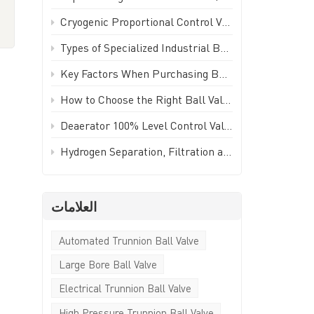
Türkçe
Cryogenic Proportional Control Valve | Stainless Steel IP65 PWM Low Temperature Valve - GEKO Valve
م
Polski
Types of Specialized Industrial Ball Valves for Unique Piping Applications | GEKO Valve
Key Factors When Purchasing Ball Valves for Piping Systems | GEKO Valve
한국의
How to Choose the Right Ball Valve for Industrial Applications | GEKO Valve
Tiếng Việt
Deaerator 100% Level Control Valve (LCV) - GEKO Valve
Hydrogen Separation, Filtration and Extraction Ball Valve
العلامات
Automated Trunnion Ball Valve
Large Bore Ball Valve
Electrical Trunnion Ball Valve
High Pressure Trunnion Ball Valve