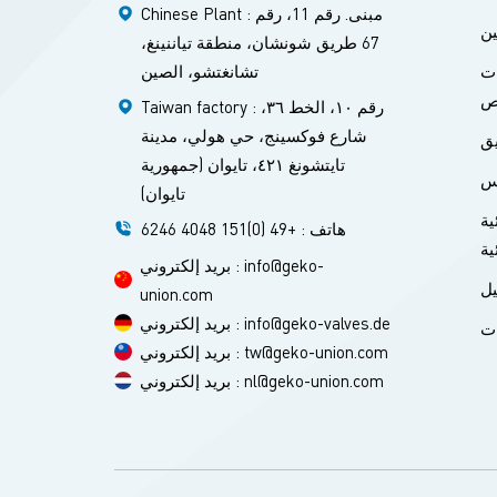
Chinese Plant : مبنى. رقم 11، رقم
ين
67 طريق شونشان، منطقة تياننينغ،
تشانغتشو، الصين
ات
ص
Taiwan factory : رقم ١٠، الخط ٣٦،
شارع فوكسينج، حي هولي، مدينة
يق
تايتشونغ ٤٢١، تايوان (جمهورية
س
تايوان)
ية
هاتف : +49 (0)151 4048 6246
ية
بريد إلكتروني : info@geko-
ل
union.com
بريد إلكتروني : info@geko-valves.de
ات
بريد إلكتروني : tw@geko-union.com
بريد إلكتروني : nl@geko-union.com