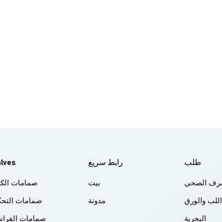
عمومًا أغلى ثمنًا من مادة PTFE. لذلك، قد تكون صمامات ال
أعلى تكلفة. صمامات الكرة المبطنة بـ PTFE: PTFE هي مادة 
نطاق واسع وفعالة من حيث التكلفة، مما يجعل صمامات الكرة المبطنة ب
يارًا أكثر اقتصادا في بعض الحالات. باختصار، على الرغم من أن كلاً من 
الكرة المبطنة بـ PFA وصمامات الكرة المبط
المسببة للتآكل، إلا أن الاختيار بينهما يعتمد على ظروف التشغيل المحدد
في ذلك متطلبات درجة الحرارة، والتعرض للمواد الكيميائية، واعتبارات المي
قد تُفضل صمامات الكرة المبطنة بـ PFA في التطبيقات ذات د
العالية، بينما تشتهر صمامات الكرة المبطنة بـ PTFE بمقاومتها ا
الواسعة وفعاليتها من حيث التكلفة. إذا كنت بحاجة إلى أي من صمام
PTFE PEP Teflon المبطنة، يرجى الاتصال بنا الآن: info@geko-union.com!
طلب
رابط سريع
alves
لصرف الصحي
بيت
صمامات الكر
اللب والورق
مدونة
صمامات التحك
البحرية
صمامات الفراش