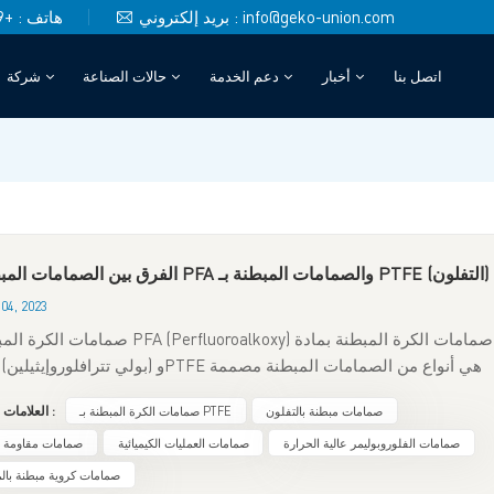
بريد إلكتروني : info@geko-union.com
هاتف : +49 (0)151 4048 6246
اتصل بنا
أخبار
دعم الخدمة
حالات الصناعة
شركة
صمامات التحكم ذات المنفذ V
الفرق بين الصمامات المبطنة بـ PFA والصمامات المبطنة بـ PTFE (التفلون)
04, 2023
صمامات الكرة المبطنة بـ PFA (Perfluoroalkoxy) صمامات ا
PTFE (بول
للتعامل مع المواد المسببة للتآكل والعوامل العدوانية. ورغم تشابهها، إلا أ
صمامات مبطنة بالتفلون
صمامات الكرة المبطنة بـ PTFE
العلامات الساخنة :
اختلافات جوهرية بينهما من حيث خصائص المادة وخصائص الأداء. تكوين ال
صمامات الكرة المبطنة بـ PFA PFA هو نوع من البول
صمامات الفلوروبوليمر عالية الحرارة
صمامات العمليات الكيميائية
صمامات مقاومة ل
صمامات كروية مبطنة بال