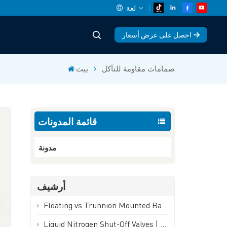
لغة
احصل على عرض أسعار
English
صمامات مقاومة للتآكل
بيت
中文
español
قائمة المدونات
Deutsch
العربية
مدونة
русский
أرشيف
français
Floating vs Trunnion Mounted Ball Valves: How to Choose - GEKO Valve
português
Liquid Nitrogen Shut-Off Valves | -196°C Cryogenic Isolation Valve - GEKO Valve