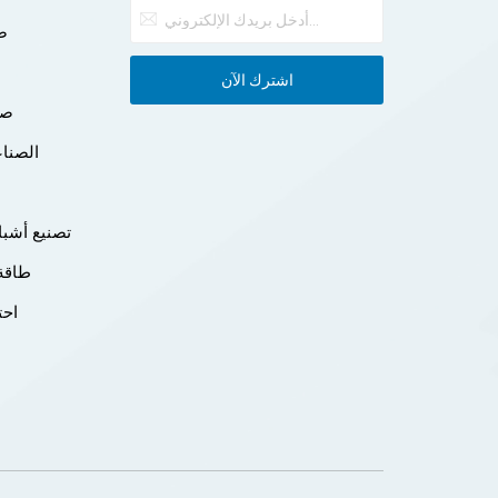
صن
صن
الصناع
تصنيع أشبا
طاقة 
احت