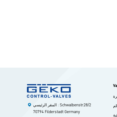
كرة المبطنة بـ PFA
مستخدمة على
ـ PTFE
صمامات
نة بـ PTFE مصممة للتطبيقات
ة، بما
زانية.
رجات الحرارة
لكيميائية
ات PFA
V
ة
المقر الرئيسي : Schwalbenstr.28/2
م
70794 Filderstadt Germany
ة