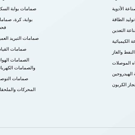
اعة الأدوية
صمامات بوابة السك
توليد الطاقة
بوابة، كرة، صمام
فح
اعة التعدين
صمامات التبريد العم
ة الكيميائية
صمامات القيا
النفط والغاز
الصمامات الهوائ
ه الموصلات
والصمامات الكهربائ
الهيدروجين
صمامات التوصي
جاز الكربون
المحركات والملحق