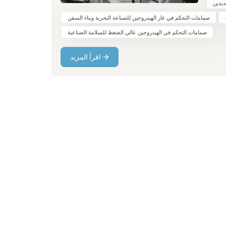
ولوجيا
يدين
وجين.
صمامات التحكم في غاز الهيدروجين للصناعة البحرية وبناء السفن
ا، مما
صمامات التحكم في الهيدروجين عالي الضغط للسلامة الصناعية
بًا ما
يتطلب
اقرأ المزيد
 أداء
 شركة
متازة
ة هذه
 أحدث
لظروف
قديمي،
 سريع
ة، من
سلامة
الوضع
البحري
ين في
لجودة