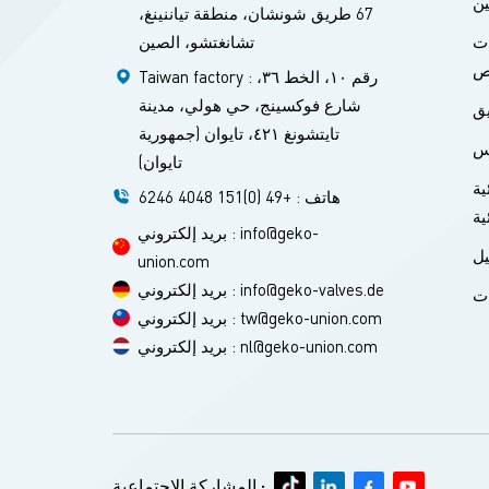
ين
67 طريق شونشان، منطقة تياننينغ،
تشانغتشو، الصين
ات
ص
Taiwan factory : رقم ١٠، الخط ٣٦،
شارع فوكسينج، حي هولي، مدينة
يق
تايتشونغ ٤٢١، تايوان (جمهورية
س
تايوان)
ية
هاتف : +49 (0)151 4048 6246
ية
بريد إلكتروني : info@geko-
ل
union.com
بريد إلكتروني : info@geko-valves.de
ات
بريد إلكتروني : tw@geko-union.com
بريد إلكتروني : nl@geko-union.com
المشاركة الاجتماعية :