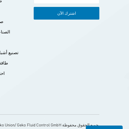
صن
صن
الصناع
تصنيع أشبا
طاقة 
احت
© Geko Union/ Geko Fluid Control GmbH جميع الحقوق محفوظة.