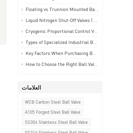
Türkçe
Floating vs Trunnion Mounted Ball Valves: How to Choose - GEKO Valve
Polski
Liquid Nitrogen Shut-Off Valves | -196°C Cryogenic Isolation Valve - GEKO Valve
Cryogenic Proportional Control Valve | Stainless Steel IP65 PWM Low Temperature Valve - GEKO Valve
한국의
Types of Specialized Industrial Ball Valves for Unique Piping Applications | GEKO Valve
Tiếng Việt
Key Factors When Purchasing Ball Valves for Piping Systems | GEKO Valve
How to Choose the Right Ball Valve for Industrial Applications | GEKO Valve
العلامات
WCB Carbon Steel Ball Valve
A105 Forged Steel Ball Valve
إ
SS304 Stainless Steel Ball Valve
SS316 Stainless Steel Ball Valve