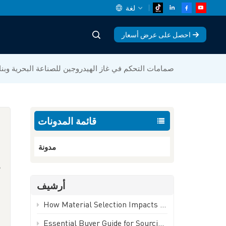
لغة
احصل على عرض أسعار
English
صمامات التحكم في غاز الهيدروجين للصناعة البحرية وبن
中文
español
قائمة المدونات
Deutsch
العربية
مدونة
русский
أرشيف
français
ا
How Material Selection Impacts Ball Valve Performance and Lifespan | GEKO Valve
português
Essential Buyer Guide for Sourcing Industrial Ball Valves | GEKO Valve