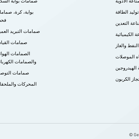
اعة الأدوية
صمامات بوابة السك
توليد الطاقة
بوابة، كرة، صمام
فح
اعة التعدين
صمامات التبريد العم
ة الكيميائية
صمامات القيا
النفط والغاز
الصمامات الهوائ
ه الموصلات
والصمامات الكهربائ
الهيدروجين
صمامات التوصي
جاز الكربون
المحركات والملحق