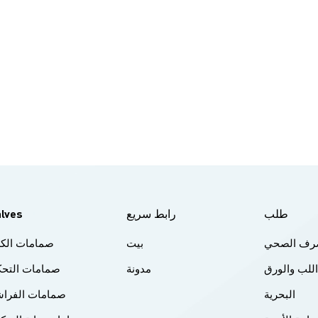
لاستخدام الهيدروجين.
طلب
رابط سريع
alves
لصرف الصحي
بيت
صمامات الكر
اللب والورق
مدونة
صمامات التحك
البحرية
صمامات الفراش