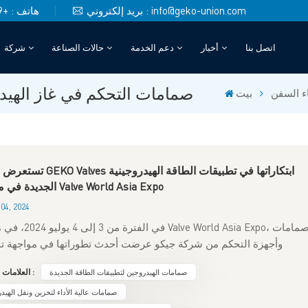
بريد إلكتروني : info@geko-union.com
هاتف : +49 (0)151 4048 6246
اتصل بنا
أخبار
دعم الخدمة
حالات الصناعة
شركة
صمامات التحكم ذات المنفذ V
صمامات التحكم في غاز الهيدر
اء السفن
بيت
تستعرض شركة GEKO Valves ابتكاراتها في تطب
الجديدة في معرض Valve World Asia Expo
04, 2024
في الفترة من 3 إلى 4 يوليو 2024، 
وأجهزة التحكم من شركة جيكو عرضت أحدث تطوراتها في مواجهة ت
لهيدروجين في تطبيقات الطاقة الجديدة. ومع تزايد الاعتراف بالهيدروجين 
صمامات الهيدروجين لتطبيقات الطاقة الجديدة
العلامات الساخنة :
طاقة مستقبلي مثالي، من المتوقع أن تُسهم ابتكارات جيكو إسهامات كبي
هذه الصناعة. في كلمته الرئيسية في ندوة معرض فالف وورلد إكسبو، أكد 
صمامات عالية الأداء لتخزين ونقل الهيد