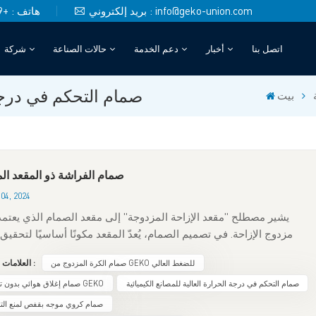
بريد إلكتروني : info@geko-union.com
هاتف : +49 (0)151 4048 6246
اتصل بنا
أخبار
دعم الخدمة
حالات الصناعة
شركة
صمامات التحكم ذات المنفذ V
صمام التحكم في درجة 
بيت
صمام الفراشة ذو المقعد ال
04, 2024
يشير مصطلح "مقعد الإزاحة المزدوجة" إلى مقعد الصمام الذي يعتمد ه
مزدوج الإزاحة. في تصميم الصمام، يُعدّ المقعد مكونًا أساسيًا لتحقيق
الصمام. ويعني هيكل الإزاحة المزدوجة أن سطح إحكام المقعد لا يقتص
صمام الكرة المزدوج من GEKO للضغط العالي
العلامات الساخنة :
لإزاحة الشعاعية فحسب، بل يشمل أيضًا الإزاحة المحورية. يوفر هذا التصميم
أفضل في إحكام الصمام واستقراره. يتم تصنيف تصميمات مقعد الصمام 
صمام التحكم في درجة الحرارة العالية للمصانع الكيميائية
صمام إغلاق هوائي بدون تسرب GEKO
على النحو التالي:1. مقعد الإزاحة الصفرية: يكون وجه الختم موازي
صمام كروي موجه بقفص لمنع الت