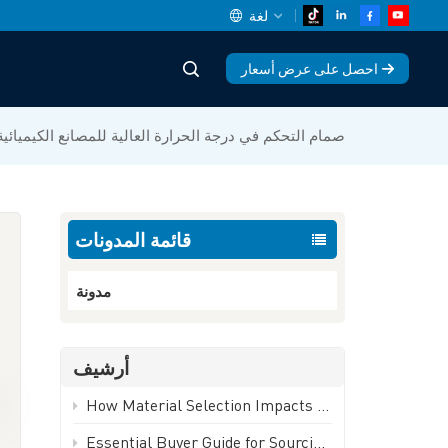
لغة
احصل على عرض أسعار
English
صمام التحكم في درجة الحرارة العالية للمصانع الكيميائية
中文
español
قائمة المدونات
Deutsch
العربية
مدونة
русский
أرشيف
français
ا
How Material Selection Impacts Ball Valve Performance and Lifespan | GEKO Valve
português
Essential Buyer Guide for Sourcing Industrial Ball Valves | GEKO Valve