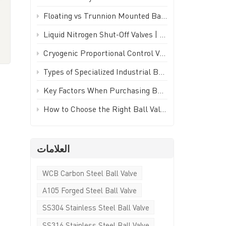
Türkçe
Floating vs Trunnion Mounted Ball Valves: How to Choose - GEKO Valve
Polski
Liquid Nitrogen Shut-Off Valves | -196°C Cryogenic Isolation Valve - GEKO Valve
Cryogenic Proportional Control Valve | Stainless Steel IP65 PWM Low Temperature Valve - GEKO Valve
한국의
Types of Specialized Industrial Ball Valves for Unique Piping Applications | GEKO Valve
Tiếng Việt
Key Factors When Purchasing Ball Valves for Piping Systems | GEKO Valve
How to Choose the Right Ball Valve for Industrial Applications | GEKO Valve
العلامات
WCB Carbon Steel Ball Valve
A105 Forged Steel Ball Valve
SS304 Stainless Steel Ball Valve
SS316 Stainless Steel Ball Valve