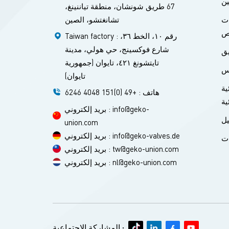
ين
67 طريق شونشان، منطقة تياننينغ،
تشانغتشو، الصين
ات
ص
Taiwan factory : رقم ١٠، الخط ٣٦،
شارع فوكسينج، حي هولي، مدينة
يق
تايتشونغ ٤٢١، تايوان (جمهورية
س
تايوان)
ية
هاتف : +49 (0)151 4048 6246
ية
بريد إلكتروني : info@geko-
ل
union.com
بريد إلكتروني : info@geko-valves.de
ات
بريد إلكتروني : tw@geko-union.com
بريد إلكتروني : nl@geko-union.com
المشاركة الاجتماعية :