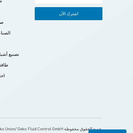
صن
صن
الصناع
تصنيع أشبا
طاقة 
احت
© Geko Union/ Geko Fluid Control GmbH جميع الحقوق محفوظة.