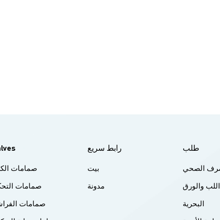
طلب
رابط سريع
alves
لصرف الصحي
بيت
صمامات الكر
اللب والورق
مدونة
صمامات التحك
البحرية
صمامات الفراش