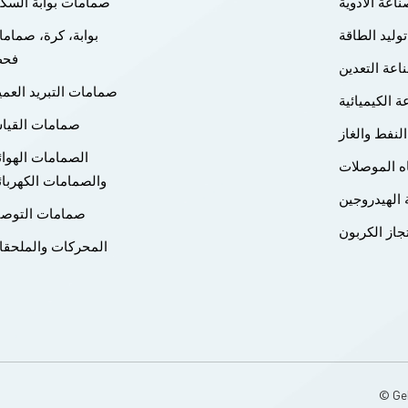
اعة الأدوية
صمامات بوابة السك
توليد الطاقة
بوابة، كرة، صمام
فح
اعة التعدين
صمامات التبريد العم
ة الكيميائية
صمامات القيا
النفط والغاز
الصمامات الهوائ
ه الموصلات
والصمامات الكهربائ
الهيدروجين
صمامات التوصي
جاز الكربون
المحركات والملحق