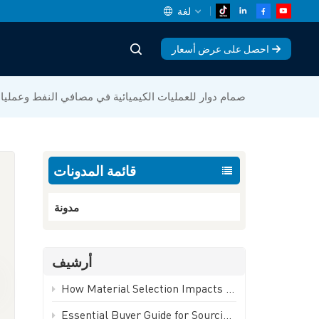
لغة
احصل على عرض أسعار
English
صمام دوار للعمليات الكيميائية في مصافي النفط وعمليات
中文
español
قائمة المدونات
Deutsch
العربية
مدونة
русский
أرشيف
français
How Material Selection Impacts Ball Valve Performance and Lifespan | GEKO Valve
português
Essential Buyer Guide for Sourcing Industrial Ball Valves | GEKO Valve