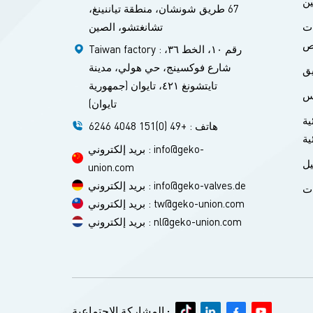
ين
67 طريق شونشان، منطقة تياننينغ،
لصمام، المحامل،
تشانغتشو، الصين
ات
ات O، صيانة المشغل3. التجميع: قم بمحاذاة القابس/القرص، وشد مانع
ص
بكامل
Taiwan factory : رقم ١٠، الخط ٣٦،
، ضغط الختم
شارع فوكسينج، حي هولي، مدينة
يق
ون أي تسريب،
تايتشونغ ٤٢١، تايوان (جمهورية
س
 الصمامات
تايوان)
اعرضة
ية
هاتف : +49 (0)151 4048 6246
تيتطلب
ية
د لانبعاثات
بريد إلكتروني : info@geko-
لختم،
ل
union.com
حاذاة
بريد إلكتروني : info@geko-valves.de
ات
 متحد
بريد إلكتروني : tw@geko-union.com
قاومة
بريد إلكتروني : nl@geko-union.com
دم بدائل. تتخصص
شركة GEKO في الصمامات الدوارة المقاومة للتآكل، وخاصة صمامات الفراشة
تسريب،
 - مما
لصيانة
المشاركة الاجتماعية :