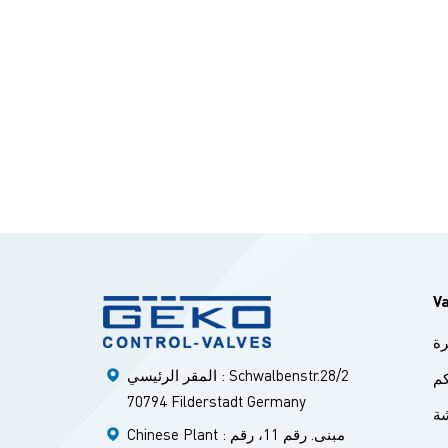
رمبطن
تقنيات الأساسيةنظام إغلاق الأكمام
نع للتسرب، قابل
دة PFA
+ تحميل مسبق بالزنبرك، مانع تسرب مزدوج ديناميكي وثابت، انبعاثات منخفضة
قاوم للحريق: حاصل على شهادة API 607،
لبة أو
المواد
WCعام، أكّال، شديد
ادة PFAمقاوم للتآكل والتلفالختم
PFA، رقائق معدنيةمواد كيميائية، مقاومة لدرجات الحرارة
ة PFA،
PFA،تآكل
V
 صمام
ة
لكامل
بمادة PFAالتكرير/الألكلة ← صمام سدادة متخصصصمام فراشة ثلاثي اللامركزية،
المقر الرئيسي : Schwalbenstr.28/2
م
لصحي،
70794 Filderstadt Germany
ة
سيمات → صمام فراشة مبطن بالفلور عملية صيانة صمامات جيكو1. الفك:
Chinese Plant : مبنى. رقم 11، رقم
قم بإزالة المشغل ← غطاء المحرك ← القابس/القرص ← الجلبة/الختم2. قطع