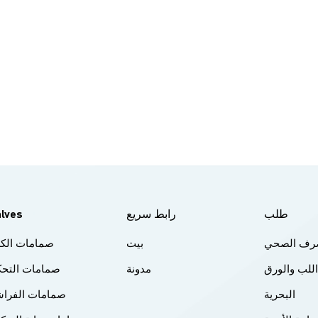
البوابة/الإيقاف، صغير الحجم وخفيف الوزنصمام فراشة مبطن بالفلو
بالكامل بمادة PFA/PTFE، مقاوم للتآكل ال
من سليف لاين: كم من مادة PFA/PTFE، ذاتي التنظيف، ما
للتعديل عبر الإنترنتمانع تسرب ساق ذو حافة عكسية: حافة عكسية من ما
وفقًا لمعيار ISO 15848تصميم م
يحكم الإغلاق تحت درجات الحرارة العاليةالصيانة عبر الإنترنت: استبدل الج
مانع التسرب أو المحامل دون إزالة الصمام. المواد والأختام عنصر
الشائعةالتطبيقاتجسمB، CF8M، Alloy20، Hastelloy
التآكلقابس/قرص316، سبيكة 20، مطلي بم
الرئيسي، PTFE، TFE
العالية، مقاومة للحريقمانع تسرب الساقحافة عكسية من ماد
جرافيتانبعاثات منخفضة، مقاومة للحريقبطانة PTFE، FEP
طلب
رابط سريع
alves
شديد التطبيقات والنماذج النموذجيةمادة كيميائية حمضية/قلوية ←
لصرف الصحي
بيت
صمامات الكر
سدادةمقاومة عالية للتآكل/متطلبات الفلور ← صمام سدادة مبطن با
اللب والورق
مدونة
صمامات التحك
مقاوم للحرارة العالية، مقاوم للحريق، بدون تسريبالطين، مياه الصرف ا
البحرية
صمامات الفراش
الج