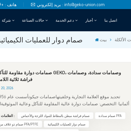
بريد إلكتروني : info@geko-union.com
هاتف : +49 (0)151 4048 6246
اتصل بنا
أخبار
دعم الخدمة
حالات الصناعة
شركة
صمامات التحكم ذات المنفذ V
صمام دوار للعمليات الكيميائي
 الألكلة
بيت
صمامات دوارة مقاومة للتآكل من GEKO، وصمامات سداد
فراشة ثلاثية اللا
20, 2026
ألمانيا· التخصص: صمامات دوارة عالية المقاومة للتآكل وعالية الموثوقيةا
الأساسي: انعدام التسرب، وانخفاض الانبعاثات، ومستوى عالٍ من الأمانم
صمام سدادة PFA
صمام فراشة مبطن بالمطاط للمواد اللزجة والأحماض
العلامات الساخنة :
المنتجات: صمامات سدادة، صمامات فراشة عالية الأداء، صمامات 
بالفلور• الصناعات النموذجية: الكيماويات، التكرير، الألكلة، الأحماض وال
صمام دوار للعمليات الكيميائية
صمام ذو غلاف من مادة PFA/PTFE