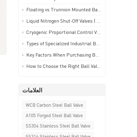
Türkçe
Floating vs Trunnion Mounted Ball Valves: How to Choose - GEKO Valve
Polski
Liquid Nitrogen Shut-Off Valves | -196°C Cryogenic Isolation Valve - GEKO Valve
Cryogenic Proportional Control Valve | Stainless Steel IP65 PWM Low Temperature Valve - GEKO Valve
한국의
Types of Specialized Industrial Ball Valves for Unique Piping Applications | GEKO Valve
Tiếng Việt
Key Factors When Purchasing Ball Valves for Piping Systems | GEKO Valve
How to Choose the Right Ball Valve for Industrial Applications | GEKO Valve
العلامات
م
WCB Carbon Steel Ball Valve
A105 Forged Steel Ball Valve
SS304 Stainless Steel Ball Valve
SS316 Stainless Steel Ball Valve