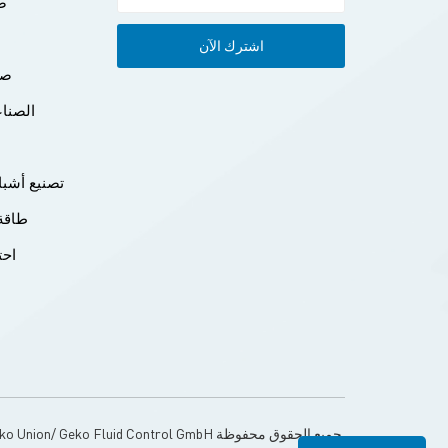
صن
صن
الصناع
ا
تصنيع أشبا
طاقة 
م
احت
ا
© Geko Union/ Geko Fluid Control GmbH جميع الحقوق محفوظة.