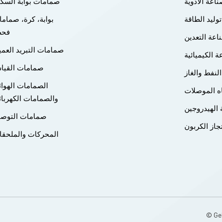
اعة الأدوية
صمامات بوابة السك
الغيار (إصلاح شامل): غلاف PFA/PTFE، مانع تسرب ساق ا
توليد الطاقة
بوابة، كرة، صمام
حلق
فح
التسرب مسبقًا بالتساوي، واتبع معايير عزم الدوران، وقم بتشغيل سلس 
اعة التعدين
الشوط4. اختبار الضغط: ضغط الجسم 1.5 ضعف الضغط الاسمي
صمامات التبريد العم
ة الكيميائية
1.1 ضعف الضغط الاسمي، مدة الاختبار 5 دقائق على الأقل، بد
صمامات القيا
شهادة اختبار مطلوبة صمامات GEKO مقابل
النفط والغاز
لقياسية ميزةجيكوصمام قياسيختمغلاف ذاتي المسح، يمنع التسرب تمامً
الصمامات الهوائ
ه الموصلات
للتلف، تسرب داخليصيانةقابلة للإصلاح عبر الإنترنت، ولا تحتاج إلى تزيي
والصمامات الكهربائ
تفكيكاًعمرأطول من 3 إلى 5 مراتقصيرالانبعاثاتمعتم
الهيدروجين
نخفضةمعيارمقاومة التآكلفائق الارتفاعمعيار ملخصالتركيز على الغلاف، وا
صمامات التوصي
جاز الكربون
والمحاذاةصمام السدادة: استبدل الغلاف والحلقة المانعة للتسرب، وقم بم
المحركات والملحق
السدادةصمام الفراشة: تركيز ثلاثي اللامركزية على مانع التسرب، وتمركز
لمركز على البطانةجميع الصمامات: اختبار ضغط مرتين، وإصدار الشهاداتم
شديدة للتآكل: استخدم مادة PFA/PTFE الأصلية، ولا تستخ
ذات السدادة والصمامات ثلاثية اللامركزية، والتي تتميز بانعدام ال
والتنظيف الذاتي، وإمكانية الإصلاح أثناء التشغيل، وانخفاض الانبعاثات
يجعلها مثالية للعمليات الكيميائية والتكريرية والحمضية/القلوية. وتركز ا